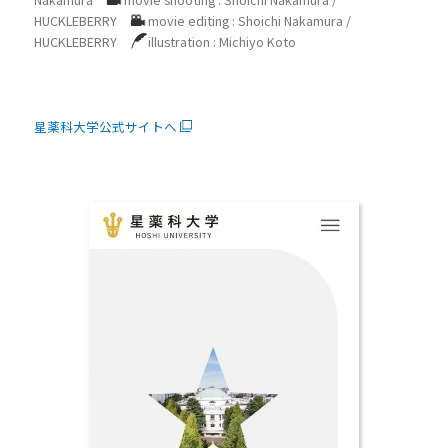
HUCKLEBERRY
movie editing : Shoichi Nakamura /
HUCKLEBERRY
illustration : Michiyo Koto
星薬科大学公式サイトへ