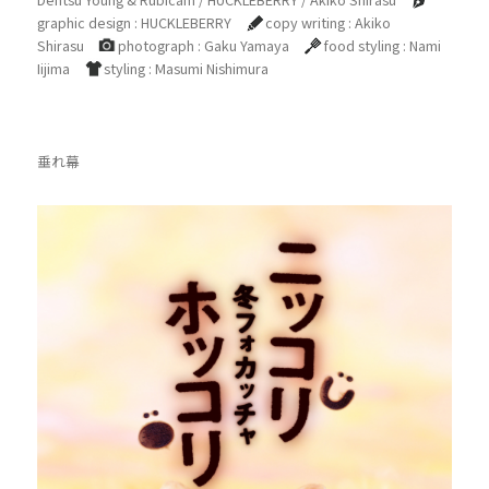
graphic design : HUCKLEBERRY
copy writing : Akiko
Shirasu
photograph : Gaku Yamaya
food styling : Nami
Iijima
styling : Masumi Nishimura
垂れ幕