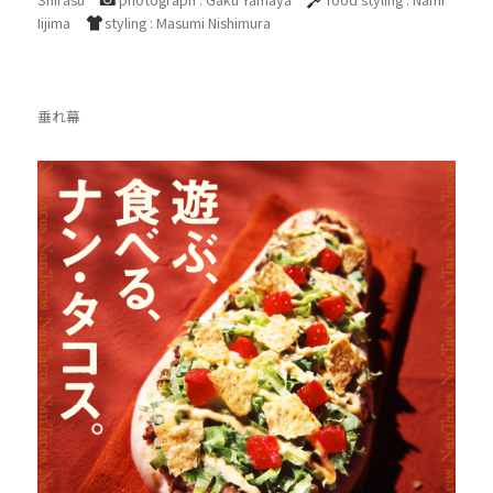
Iijima
styling : Masumi Nishimura
垂れ幕